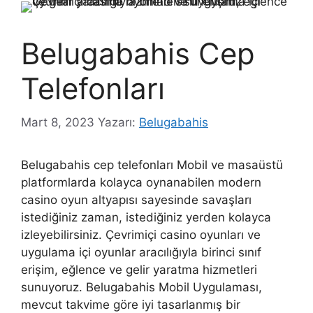
Belugabahis Cep
Telefonları
Mart 8, 2023
Yazarı:
Belugabahis
Belugabahis cep telefonları Mobil ve masaüstü
platformlarda kolayca oynanabilen modern
casino oyun altyapısı sayesinde savaşları
istediğiniz zaman, istediğiniz yerden kolayca
izleyebilirsiniz. Çevrimiçi casino oyunları ve
uygulama içi oyunlar aracılığıyla birinci sınıf
erişim, eğlence ve gelir yaratma hizmetleri
sunuyoruz. Belugabahis Mobil Uygulaması,
mevcut takvime göre iyi tasarlanmış bir