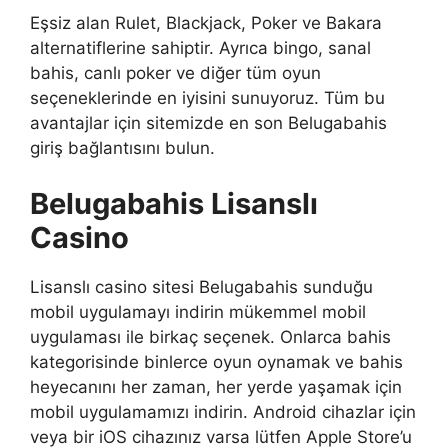
Eşsiz alan Rulet, Blackjack, Poker ve Bakara
alternatiflerine sahiptir. Ayrıca bingo, sanal
bahis, canlı poker ve diğer tüm oyun
seçeneklerinde en iyisini sunuyoruz. Tüm bu
avantajlar için sitemizde en son Belugabahis
giriş bağlantısını bulun.
Belugabahis Lisanslı
Casino
Lisanslı casino sitesi Belugabahis sunduğu
mobil uygulamayı indirin mükemmel mobil
uygulaması ile birkaç seçenek. Onlarca bahis
kategorisinde binlerce oyun oynamak ve bahis
heyecanını her zaman, her yerde yaşamak için
mobil uygulamamızı indirin. Android cihazlar için
veya bir iOS cihazınız varsa lütfen Apple Store’u