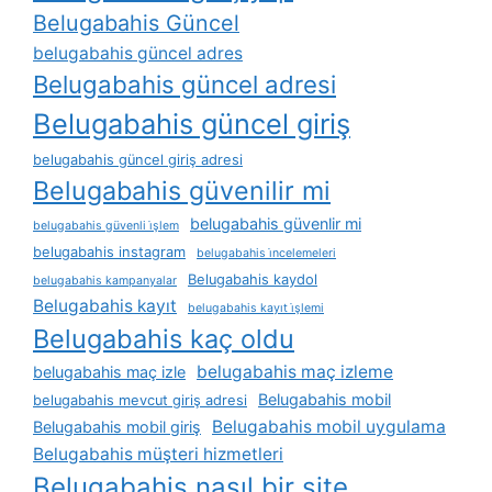
Belugabahis Güncel
belugabahis güncel adres
Belugabahis güncel adresi
Belugabahis güncel giriş
belugabahis güncel giriş adresi
Belugabahis güvenilir mi
belugabahis güvenlir mi
belugabahis güvenli i̇şlem
belugabahis instagram
belugabahis i̇ncelemeleri
Belugabahis kaydol
belugabahis kampanyalar
Belugabahis kayıt
belugabahis kayıt i̇şlemi
Belugabahis kaç oldu
belugabahis maç izleme
belugabahis maç izle
Belugabahis mobil
belugabahis mevcut giriş adresi
Belugabahis mobil uygulama
Belugabahis mobil giriş
Belugabahis müşteri hizmetleri
Belugabahis nasıl bir site