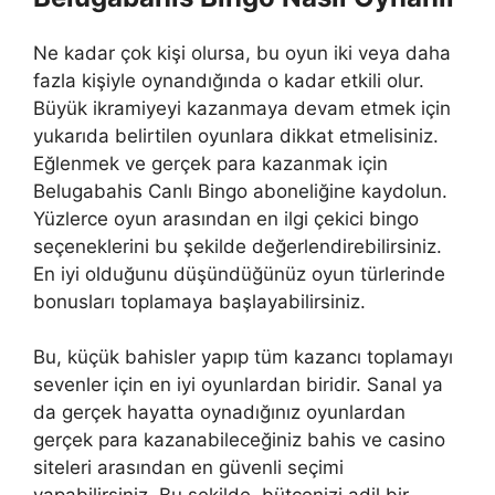
Ne kadar çok kişi olursa, bu oyun iki veya daha
fazla kişiyle oynandığında o kadar etkili olur.
Büyük ikramiyeyi kazanmaya devam etmek için
yukarıda belirtilen oyunlara dikkat etmelisiniz.
Eğlenmek ve gerçek para kazanmak için
Belugabahis Canlı Bingo aboneliğine kaydolun.
Yüzlerce oyun arasından en ilgi çekici bingo
seçeneklerini bu şekilde değerlendirebilirsiniz.
En iyi olduğunu düşündüğünüz oyun türlerinde
bonusları toplamaya başlayabilirsiniz.
Bu, küçük bahisler yapıp tüm kazancı toplamayı
sevenler için en iyi oyunlardan biridir. Sanal ya
da gerçek hayatta oynadığınız oyunlardan
gerçek para kazanabileceğiniz bahis ve casino
siteleri arasından en güvenli seçimi