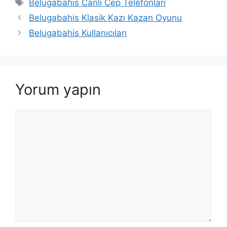
Etiketler
Belugabahis Canlı Cep Telefonları
Belugabahis Klasik Kazı Kazan Oyunu
Belugabahis Kullanıcıları
Yorum yapın
Yorum