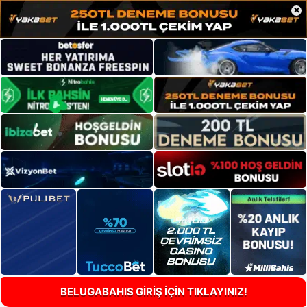
×
BELUGABAHIS GİRİŞ İÇİN TIKLAYINIZ!