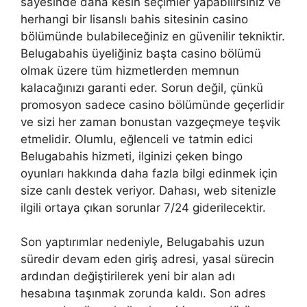
sayesinde daha kesin seçimler yapabilirsiniz ve
herhangi bir lisanslı bahis sitesinin casino
bölümünde bulabileceğiniz en güvenilir tekniktir.
Belugabahis üyeliğiniz başta casino bölümü
olmak üzere tüm hizmetlerden memnun
kalacağınızı garanti eder. Sorun değil, çünkü
promosyon sadece casino bölümünde geçerlidir
ve sizi her zaman bonustan vazgeçmeye teşvik
etmelidir. Olumlu, eğlenceli ve tatmin edici
Belugabahis hizmeti, ilginizi çeken bingo
oyunları hakkında daha fazla bilgi edinmek için
size canlı destek veriyor. Dahası, web sitenizle
ilgili ortaya çıkan sorunlar 7/24 giderilecektir.
Son yaptırımlar nedeniyle, Belugabahis uzun
süredir devam eden giriş adresi, yasal sürecin
ardından değiştirilerek yeni bir alan adı
hesabına taşınmak zorunda kaldı. Son adres