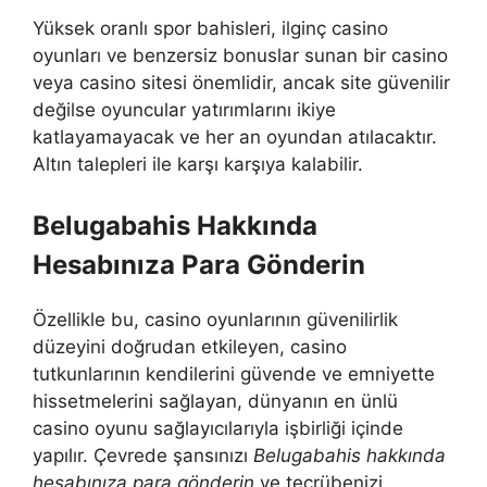
Yüksek oranlı spor bahisleri, ilginç casino
oyunları ve benzersiz bonuslar sunan bir casino
veya casino sitesi önemlidir, ancak site güvenilir
değilse oyuncular yatırımlarını ikiye
katlayamayacak ve her an oyundan atılacaktır.
Altın talepleri ile karşı karşıya kalabilir.
Belugabahis Hakkında
Hesabınıza Para Gönderin
Özellikle bu, casino oyunlarının güvenilirlik
düzeyini doğrudan etkileyen, casino
tutkunlarının kendilerini güvende ve emniyette
hissetmelerini sağlayan, dünyanın en ünlü
casino oyunu sağlayıcılarıyla işbirliği içinde
yapılır. Çevrede şansınızı
Belugabahis hakkında
hesabınıza para gönderin
ve tecrübenizi