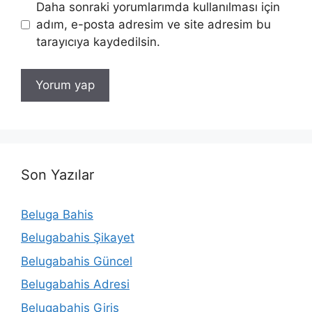
Daha sonraki yorumlarımda kullanılması için
adım, e-posta adresim ve site adresim bu
tarayıcıya kaydedilsin.
Son Yazılar
Beluga Bahis
Belugabahis Şikayet
Belugabahis Güncel
Belugabahis Adresi
Belugabahis Giriş