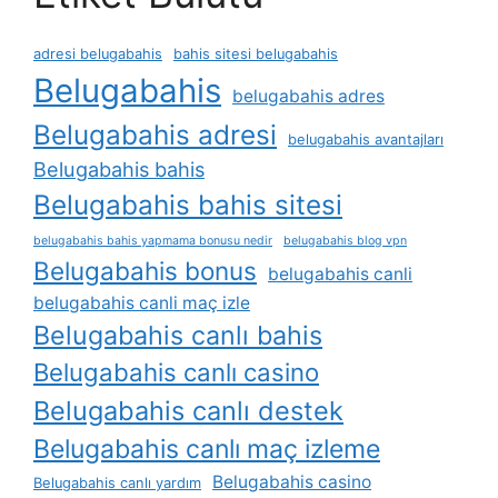
adresi belugabahis
bahis sitesi belugabahis
Belugabahis
belugabahis adres
Belugabahis adresi
belugabahis avantajları
Belugabahis bahis
Belugabahis bahis sitesi
belugabahis bahis yapmama bonusu nedir
belugabahis blog vpn
Belugabahis bonus
belugabahis canli
belugabahis canli maç izle
Belugabahis canlı bahis
Belugabahis canlı casino
Belugabahis canlı destek
Belugabahis canlı maç izleme
Belugabahis casino
Belugabahis canlı yardım