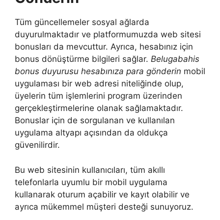
Tüm güncellemeler sosyal ağlarda
duyurulmaktadır ve platformumuzda web sitesi
bonusları da mevcuttur. Ayrıca, hesabınız için
bonus dönüştürme bilgileri sağlar.
Belugabahis
bonus duyurusu hesabınıza para gönderin
mobil
uygulaması bir web adresi niteliğinde olup,
üyelerin tüm işlemlerini program üzerinden
gerçekleştirmelerine olanak sağlamaktadır.
Bonuslar için de sorgulanan ve kullanılan
uygulama altyapı açısından da oldukça
güvenilirdir.
Bu web sitesinin kullanıcıları, tüm akıllı
telefonlarla uyumlu bir mobil uygulama
kullanarak oturum açabilir ve kayıt olabilir ve
ayrıca mükemmel müşteri desteği sunuyoruz.