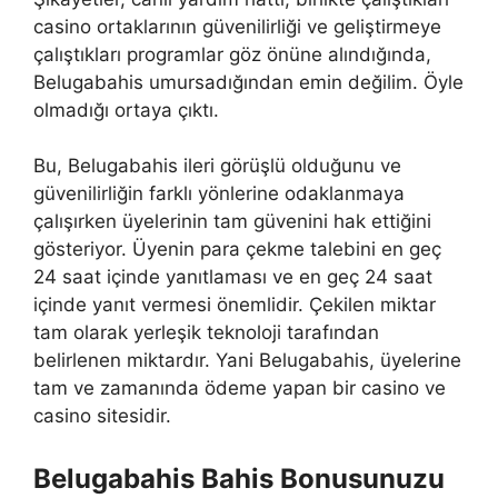
casino ortaklarının güvenilirliği ve geliştirmeye
çalıştıkları programlar göz önüne alındığında,
Belugabahis umursadığından emin değilim. Öyle
olmadığı ortaya çıktı.
Bu, Belugabahis ileri görüşlü olduğunu ve
güvenilirliğin farklı yönlerine odaklanmaya
çalışırken üyelerinin tam güvenini hak ettiğini
gösteriyor. Üyenin para çekme talebini en geç
24 saat içinde yanıtlaması ve en geç 24 saat
içinde yanıt vermesi önemlidir. Çekilen miktar
tam olarak yerleşik teknoloji tarafından
belirlenen miktardır. Yani Belugabahis, üyelerine
tam ve zamanında ödeme yapan bir casino ve
casino sitesidir.
Belugabahis Bahis Bonusunuzu