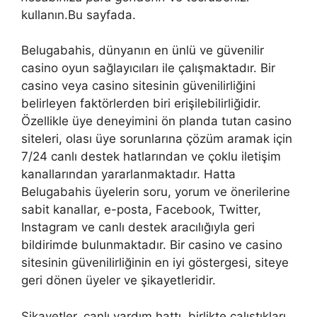
kullanın.Bu sayfada.
Belugabahis, dünyanın en ünlü ve güvenilir
casino oyun sağlayıcıları ile çalışmaktadır. Bir
casino veya casino sitesinin güvenilirliğini
belirleyen faktörlerden biri erişilebilirliğidir.
Özellikle üye deneyimini ön planda tutan casino
siteleri, olası üye sorunlarına çözüm aramak için
7/24 canlı destek hatlarından ve çoklu iletişim
kanallarından yararlanmaktadır. Hatta
Belugabahis üyelerin soru, yorum ve önerilerine
sabit kanallar, e-posta, Facebook, Twitter,
Instagram ve canlı destek aracılığıyla geri
bildirimde bulunmaktadır. Bir casino ve casino
sitesinin güvenilirliğinin en iyi göstergesi, siteye
geri dönen üyeler ve şikayetleridir.
Şikayetler, canlı yardım hattı, birlikte çalıştıkları