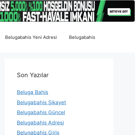
Belugabahis Yeni Adresi
Belugabahis
Son Yazılar
Beluga Bahis
Belugabahis Şikayet
Belugabahis Güncel
Belugabahis Adresi
Belugabahis Giriş