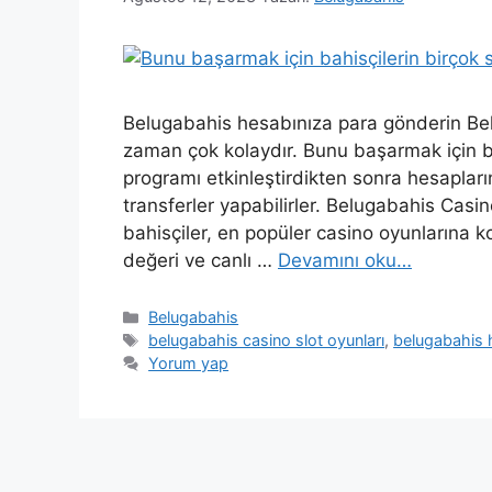
Belugabahis hesabınıza para gönderin Be
zaman çok kolaydır. Bunu başarmak için ba
programı etkinleştirdikten sonra hesaplarına 
transferler yapabilirler. Belugabahis Casin
bahisçiler, en popüler casino oyunlarına ko
değeri ve canlı …
Devamını oku…
Kategoriler
Belugabahis
Etiketler
belugabahis casino slot oyunları
,
belugabahis 
Yorum yap