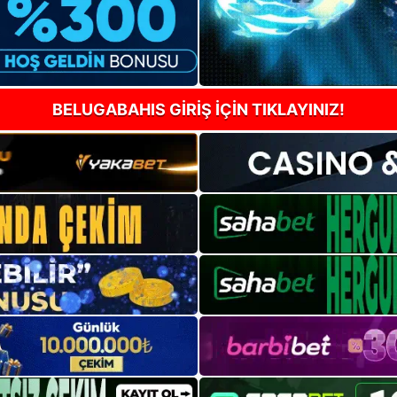
BELUGABAHIS GİRİŞ İÇİN TIKLAYINIZ!