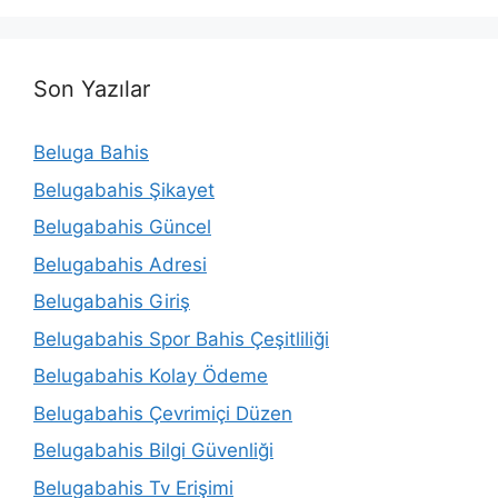
Son Yazılar
Beluga Bahis
Belugabahis Şikayet
Belugabahis Güncel
Belugabahis Adresi
Belugabahis Giriş
Belugabahis Spor Bahis Çeşitliliği
Belugabahis Kolay Ödeme
Belugabahis Çevrimiçi Düzen
Belugabahis Bilgi Güvenliği
Belugabahis Tv Erişimi