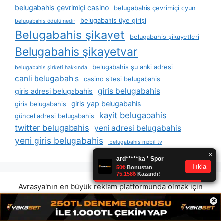
belugabahis çevrimiçi casino
belugabahis çevrimiçi oyun
belugabahis üye girişi
belugabahis ödülü nedir
Belugabahis şikayet
belugabahis şikayetleri
Belugabahis şikayetvar
belugabahis şu anki adresi
belugabahis şirketi hakkında
canli belugabahis
casino sitesi belugabahis
giris belugabahis
giris adresi belugabahis
giris yap belugabahis
giris belugabahis
kayit belugabahis
güncel adresi belugabahis
twitter belugabahis
yeni adresi belugabahis
yeni giris belugabahis
belugabahis mobil tv
Avrasya'nın en büyük reklam platformunda olmak için
Microsoft Teams:
reklam@avrasyamarketing.com
×
adresimizden veya Telegram: @Avrasyamarketing
adresimizden irtibat kurabilirsiniz. (Tek iletişim