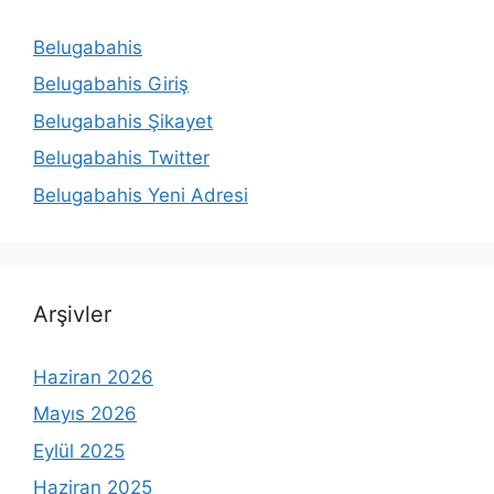
Belugabahis
Belugabahis Giriş
Belugabahis Şikayet
Belugabahis Twitter
Belugabahis Yeni Adresi
Arşivler
Haziran 2026
Mayıs 2026
Eylül 2025
Haziran 2025