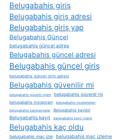
Belugabahis giriş
Belugabahis giriş adresi
Belugabahis giriş yap
Belugabahis Güncel
belugabahis güncel adres
Belugabahis güncel adresi
Belugabahis güncel giriş
belugabahis güncel giriş adresi
Belugabahis güvenilir mi
belugabahis güvenlir mi
belugabahis güvenli i̇şlem
belugabahis instagram
belugabahis i̇ncelemeleri
Belugabahis kaydol
belugabahis kampanyalar
Belugabahis kayıt
belugabahis kayıt i̇şlemi
Belugabahis kaç oldu
belugabahis maç izleme
belugabahis maç izle