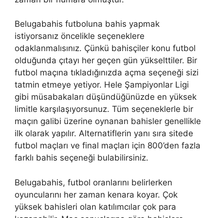
Belugabahis futboluna bahis yapmak
istiyorsanız öncelikle seçeneklere
odaklanmalısınız. Çünkü bahisçiler konu futbol
olduğunda çıtayı her geçen gün yükselttiler. Bir
futbol maçına tıkladığınızda açma seçeneği sizi
tatmin etmeye yetiyor. Hele Şampiyonlar Ligi
gibi müsabakaları düşündüğünüzde en yüksek
limitle karşılaşıyorsunuz. Tüm seçeneklerle bir
maçın galibi üzerine oynanan bahisler genellikle
ilk olarak yapılır. Alternatiflerin yanı sıra sitede
futbol maçları ve final maçları için 800’den fazla
farklı bahis seçeneği bulabilirsiniz.
Belugabahis, futbol oranlarını belirlerken
oyuncularını her zaman kenara koyar. Çok
yüksek bahisleri olan katılımcılar çok para