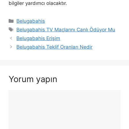
bilgiler yardımcı olacaktır.
Kategoriler
Belugabahis
Etiketler
Belugabahis TV Maçlarını Canlı Ödüyor Mu
Belugabahis Erişim
Belugabahis Teklif Oranları Nedir
Yorum yapın
Yorum