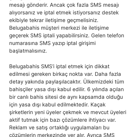
mesajı gönderir. Ancak çok fazla SMS mesajı
alıyorsanız ve iptal etmek istiyorsanız destek
ekibiyle tekrar iletişime geçmelisiniz.
Belugabahis müşteri merkezi ile iletişime
geçerek SMS iptali yapabilirsiniz. Gelen telefon
numarasına SMS yazıp iptal girişimi
başlatmalısınız.
Belugabahis SMS’i iptal etmek için dikkat
edilmesi gereken birkaç nokta var. Daha fazla
detay yakında paylaşılacaktır. Ülkemizdeki tüm
bahisçiler yasa dışı kabul edilir. 6 yılında açılan
bir canlı bahis sitesi de aynı kapsamda olduğu
için yasa dışı kabul edilmektedir. Kaçak
şirketlerin yeni üyeler çekmek ve mevcut üyeleri
aktif tutmak için bazı çözümlere ihtiyacı var.
Reklam ve satış ortaklığı uygulamaları bu
çözümlerin merkezinde yer alır. Ayrıca SMS