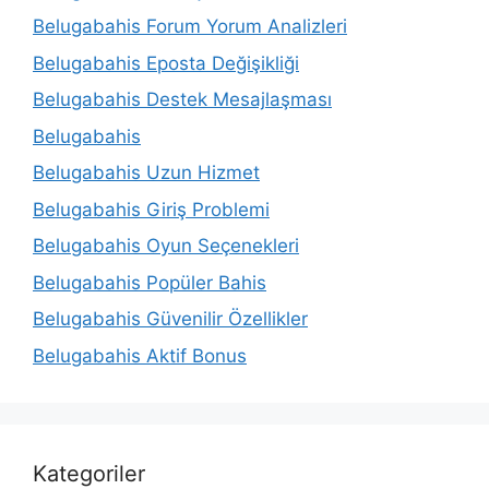
Belugabahis Forum Yorum Analizleri
Belugabahis Eposta Değişikliği
Belugabahis Destek Mesajlaşması
Belugabahis
Belugabahis Uzun Hizmet
Belugabahis Giriş Problemi
Belugabahis Oyun Seçenekleri
Belugabahis Popüler Bahis
Belugabahis Güvenilir Özellikler
Belugabahis Aktif Bonus
Kategoriler