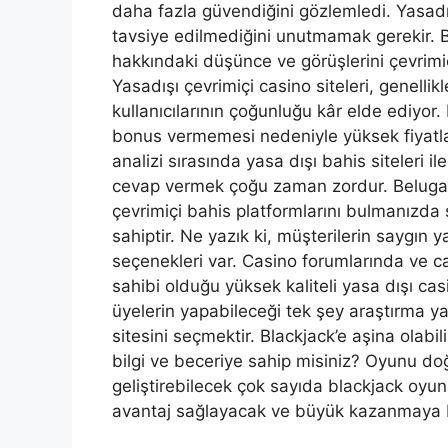
daha fazla güvendiğini gözlemledi. Yasadış
tavsiye edilmediğini unutmamak gerekir. B
hakkındaki düşünce ve görüşlerini çevrimiç
Yasadışı çevrimiçi casino siteleri, genellik
kullanıcılarının çoğunluğu kâr elde ediyor.
bonus vermemesi nedeniyle yüksek fiyatla
analizi sırasında yasa dışı bahis siteleri il
cevap vermek çoğu zaman zordur. Belugaba
çevrimiçi bahis platformlarını bulmanızda 
sahiptir. Ne yazık ki, müşterilerin saygın y
seçenekleri var. Casino forumlarında ve ca
sahibi olduğu yüksek kaliteli yasa dışı casi
üyelerin yapabileceği tek şey araştırma y
sitesini seçmektir. Blackjack’e aşina olab
bilgi ve beceriye sahip misiniz? Oyunu do
geliştirebilecek çok sayıda blackjack oyunu
avantaj sağlayacak ve büyük kazanmaya ba