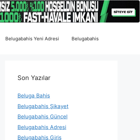
Belugabahis Yeni Adresi
Belugabahis
Son Yazılar
Beluga Bahis
Belugabahis Şikayet
Belugabahis Güncel
Belugabahis Adresi
Belugabahis Giriş