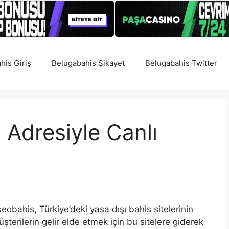
his Giriş
Belugabahis Şikayet
Belugabahis Twitter
 Adresiyle Canlı
eobahis, Türkiye’deki yasa dışı bahis sitelerinin
üşterilerin gelir elde etmek için bu sitelere giderek