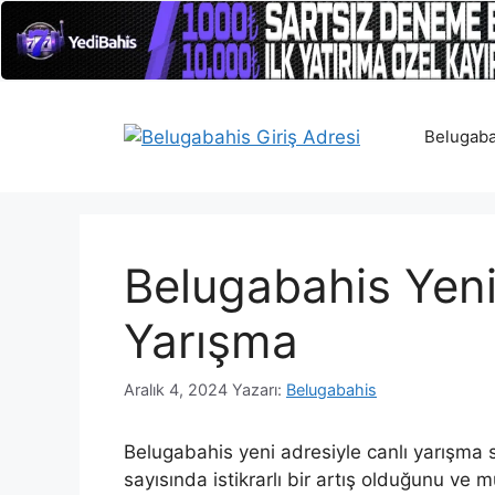
İçeriğe
atla
Belugaba
Belugabahis Yeni
Yarışma
Aralık 4, 2024
Yazarı:
Belugabahis
Belugabahis yeni adresiyle canlı yarışma s
sayısında istikrarlı bir artış olduğunu ve m