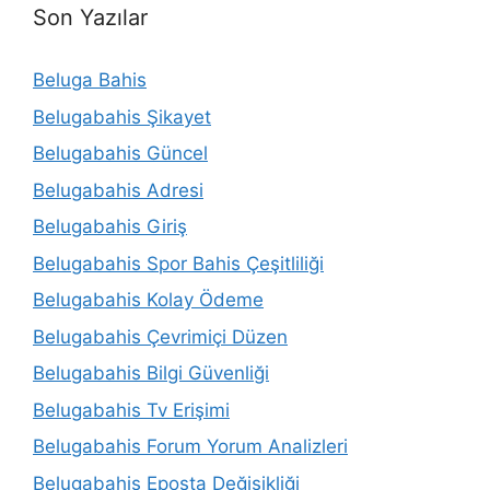
Son Yazılar
Beluga Bahis
Belugabahis Şikayet
Belugabahis Güncel
Belugabahis Adresi
Belugabahis Giriş
Belugabahis Spor Bahis Çeşitliliği
Belugabahis Kolay Ödeme
Belugabahis Çevrimiçi Düzen
Belugabahis Bilgi Güvenliği
Belugabahis Tv Erişimi
Belugabahis Forum Yorum Analizleri
Belugabahis Eposta Değişikliği