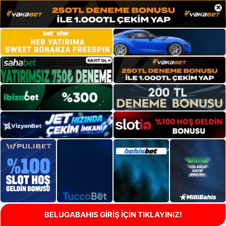
×
BELUGABAHIS GİRİŞ İÇİN TIKLAYINIZ!