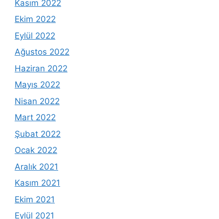
Kasım 2022
Ekim 2022
Eylül 2022
Ağustos 2022
Haziran 2022
Mayıs 2022
Nisan 2022
Mart 2022
Şubat 2022
Ocak 2022
Aralık 2021
Kasım 2021
Ekim 2021
Eylül 2021