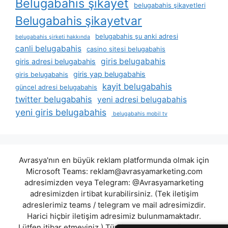
Belugabahis şikayet
belugabahis şikayetleri
Belugabahis şikayetvar
belugabahis şu anki adresi
belugabahis şirketi hakkında
canli belugabahis
casino sitesi belugabahis
giris belugabahis
giris adresi belugabahis
giris yap belugabahis
giris belugabahis
kayit belugabahis
güncel adresi belugabahis
twitter belugabahis
yeni adresi belugabahis
yeni giris belugabahis
belugabahis mobil tv
Avrasya'nın en büyük reklam platformunda olmak için
Microsoft Teams:
reklam@avrasyamarketing.com
adresimizden veya Telegram: @Avrasyamarketing
adresimizden irtibat kurabilirsiniz. (Tek iletişim
adreslerimiz teams / telegram ve mail adresimizdir.
Harici hiçbir iletişim adresimiz bulunmamaktadır.
Lütfen itibar etmeyiniz.) Türkiye yasalarına göre 7258