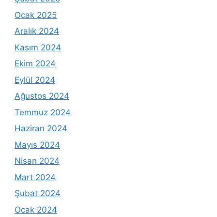
Ocak 2025
Aralık 2024
Kasım 2024
Ekim 2024
Eylül 2024
Ağustos 2024
Temmuz 2024
Haziran 2024
Mayıs 2024
Nisan 2024
Mart 2024
Şubat 2024
Ocak 2024