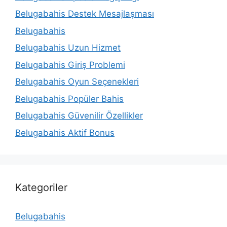
Belugabahis Destek Mesajlaşması
Belugabahis
Belugabahis Uzun Hizmet
Belugabahis Giriş Problemi
Belugabahis Oyun Seçenekleri
Belugabahis Popüler Bahis
Belugabahis Güvenilir Özellikler
Belugabahis Aktif Bonus
Kategoriler
Belugabahis