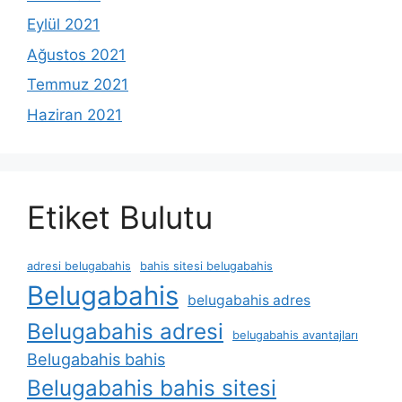
Eylül 2021
Ağustos 2021
Temmuz 2021
Haziran 2021
Etiket Bulutu
adresi belugabahis
bahis sitesi belugabahis
Belugabahis
belugabahis adres
Belugabahis adresi
belugabahis avantajları
Belugabahis bahis
Belugabahis bahis sitesi