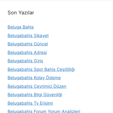
Son Yazılar
Beluga Bahis
Belugabahis Şikayet
Belugabahis Güncel
Belugabahis Adresi
Belugabahis Giriş
Belugabahis Spor Bahis Çeşitliliği
Belugabahis Kolay Ödeme
Belugabahis Çevrimiçi Düzen
Belugabahis Bilgi Güvenliği
Belugabahis Tv Erişimi
Belugabahis Forum Yorum Analizleri