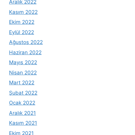
Aralık 2022
Kasım 2022
Ekim 2022
Eylül 2022
Ağustos 2022
Haziran 2022
Mayıs 2022
Nisan 2022
Mart 2022
Şubat 2022
Ocak 2022
Aralık 2021
Kasım 2021
Ekim 2021