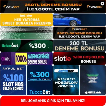
×
BELUGABAHIS GİRİŞ İÇİN TIKLAYINIZ!