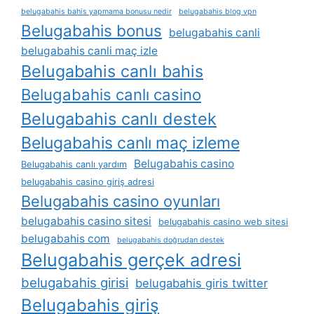
belugabahis bahis yapmama bonusu nedir
belugabahis blog vpn
Belugabahis bonus
belugabahis canli
belugabahis canli maç izle
Belugabahis canlı bahis
Belugabahis canlı casino
Belugabahis canlı destek
Belugabahis canlı maç izleme
Belugabahis casino
Belugabahis canlı yardım
belugabahis casino giriş adresi
Belugabahis casino oyunları
belugabahis casino sitesi
belugabahis casino web sitesi
belugabahis com
belugabahis doğrudan destek
Belugabahis gerçek adresi
belugabahis girisi
belugabahis giris twitter
Belugabahis giriş