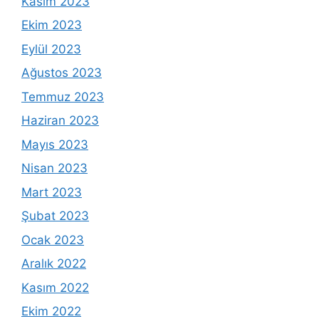
Kasım 2023
Ekim 2023
Eylül 2023
Ağustos 2023
Temmuz 2023
Haziran 2023
Mayıs 2023
Nisan 2023
Mart 2023
Şubat 2023
Ocak 2023
Aralık 2022
Kasım 2022
Ekim 2022