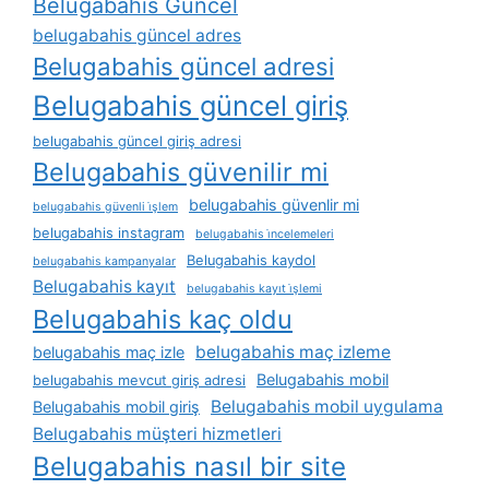
Belugabahis Güncel
belugabahis güncel adres
Belugabahis güncel adresi
Belugabahis güncel giriş
belugabahis güncel giriş adresi
Belugabahis güvenilir mi
belugabahis güvenlir mi
belugabahis güvenli i̇şlem
belugabahis instagram
belugabahis i̇ncelemeleri
Belugabahis kaydol
belugabahis kampanyalar
Belugabahis kayıt
belugabahis kayıt i̇şlemi
Belugabahis kaç oldu
belugabahis maç izleme
belugabahis maç izle
Belugabahis mobil
belugabahis mevcut giriş adresi
Belugabahis mobil uygulama
Belugabahis mobil giriş
Belugabahis müşteri hizmetleri
Belugabahis nasıl bir site