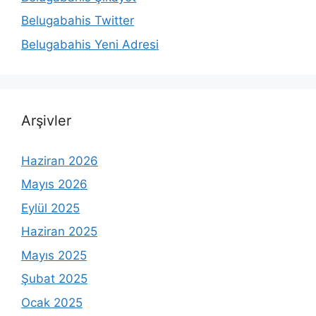
Belugabahis Twitter
Belugabahis Yeni Adresi
Arşivler
Haziran 2026
Mayıs 2026
Eylül 2025
Haziran 2025
Mayıs 2025
Şubat 2025
Ocak 2025