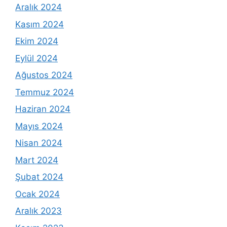
Aralık 2024
Kasım 2024
Ekim 2024
Eylül 2024
Ağustos 2024
Temmuz 2024
Haziran 2024
Mayıs 2024
Nisan 2024
Mart 2024
Şubat 2024
Ocak 2024
Aralık 2023