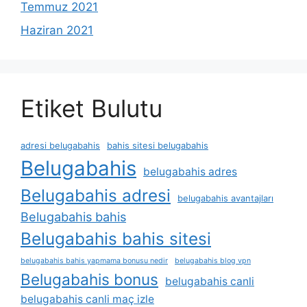
Temmuz 2021
Haziran 2021
Etiket Bulutu
adresi belugabahis
bahis sitesi belugabahis
Belugabahis
belugabahis adres
Belugabahis adresi
belugabahis avantajları
Belugabahis bahis
Belugabahis bahis sitesi
belugabahis bahis yapmama bonusu nedir
belugabahis blog vpn
Belugabahis bonus
belugabahis canli
belugabahis canli maç izle