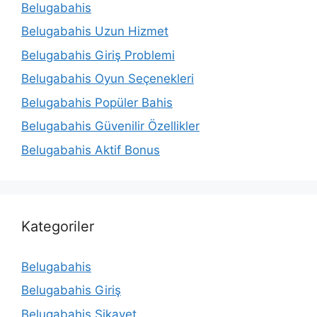
Belugabahis
Belugabahis Uzun Hizmet
Belugabahis Giriş Problemi
Belugabahis Oyun Seçenekleri
Belugabahis Popüler Bahis
Belugabahis Güvenilir Özellikler
Belugabahis Aktif Bonus
Kategoriler
Belugabahis
Belugabahis Giriş
Belugabahis Şikayet