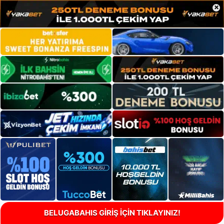
×
BELUGABAHIS GİRİŞ İÇİN TIKLAYINIZ!