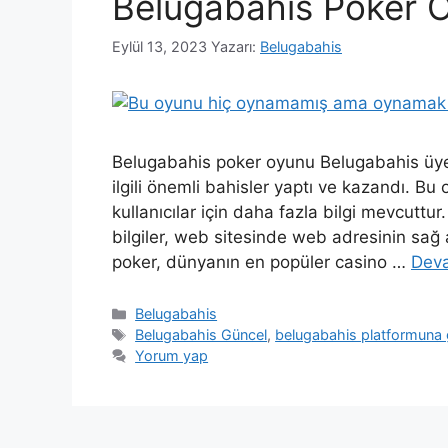
Belugabahis Poker 
Eylül 13, 2023
Yazarı:
Belugabahis
Belugabahis poker oyunu Belugabahis üyesi
ilgili önemli bahisler yaptı ve kazandı.
kullanıcılar için daha fazla bilgi mevcuttur.
bilgiler, web sitesinde web adresinin sağ 
poker, dünyanın en popüler casino …
Dev
Kategoriler
Belugabahis
Etiketler
Belugabahis Güncel
,
belugabahis platformuna 
Yorum yap