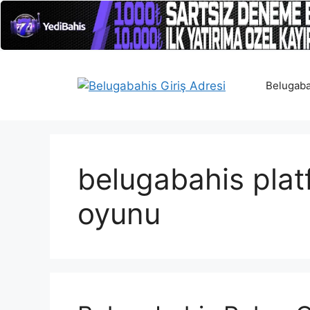
İçeriğe
atla
Belugaba
belugabahis plat
oyunu