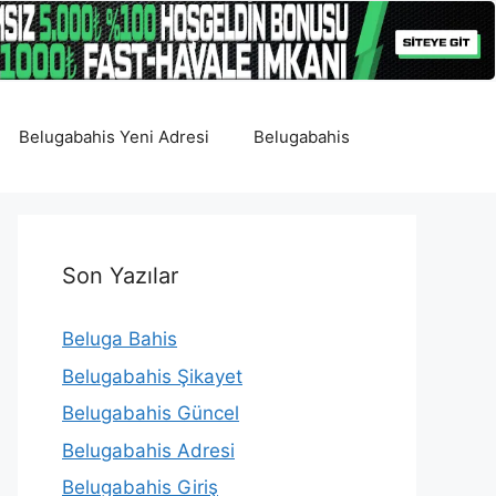
Belugabahis Yeni Adresi
Belugabahis
Son Yazılar
Beluga Bahis
Belugabahis Şikayet
Belugabahis Güncel
Belugabahis Adresi
Belugabahis Giriş