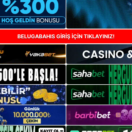
BELUGABAHIS GİRİŞ İÇİN TIKLAYINIZ!