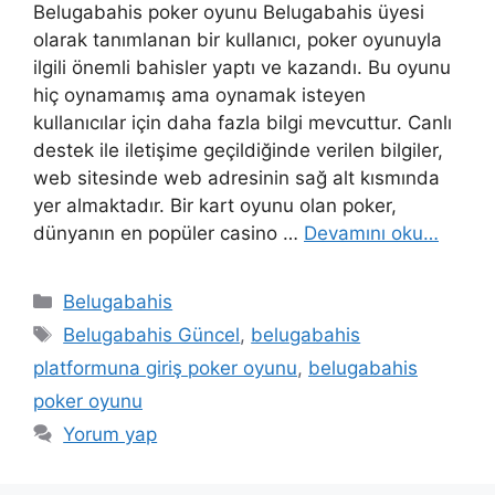
Belugabahis poker oyunu Belugabahis üyesi
olarak tanımlanan bir kullanıcı, poker oyunuyla
ilgili önemli bahisler yaptı ve kazandı. Bu oyunu
hiç oynamamış ama oynamak isteyen
kullanıcılar için daha fazla bilgi mevcuttur. Canlı
destek ile iletişime geçildiğinde verilen bilgiler,
web sitesinde web adresinin sağ alt kısmında
yer almaktadır. Bir kart oyunu olan poker,
dünyanın en popüler casino …
Devamını oku…
Kategoriler
Belugabahis
Etiketler
Belugabahis Güncel
,
belugabahis
platformuna giriş poker oyunu
,
belugabahis
poker oyunu
Yorum yap