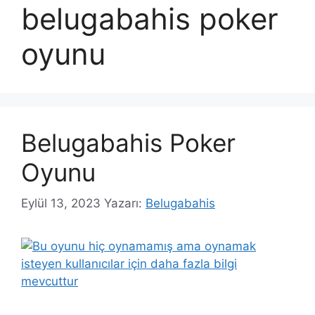
belugabahis poker
oyunu
Belugabahis Poker
Oyunu
Eylül 13, 2023
Yazarı:
Belugabahis