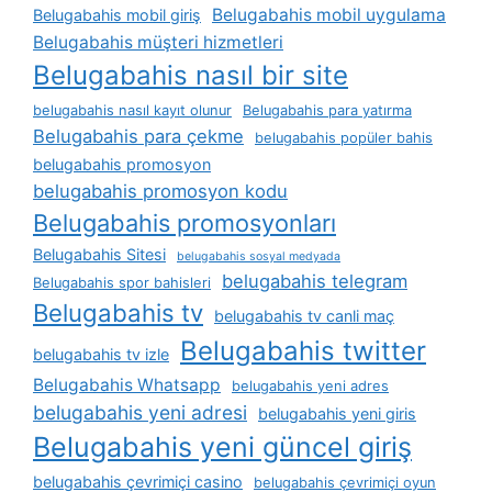
Belugabahis mobil uygulama
Belugabahis mobil giriş
Belugabahis müşteri hizmetleri
Belugabahis nasıl bir site
belugabahis nasıl kayıt olunur
Belugabahis para yatırma
Belugabahis para çekme
belugabahis popüler bahis
belugabahis promosyon
belugabahis promosyon kodu
Belugabahis promosyonları
Belugabahis Sitesi
belugabahis sosyal medyada
belugabahis telegram
Belugabahis spor bahisleri
Belugabahis tv
belugabahis tv canli maç
Belugabahis twitter
belugabahis tv izle
Belugabahis Whatsapp
belugabahis yeni adres
belugabahis yeni adresi
belugabahis yeni giris
Belugabahis yeni güncel giriş
belugabahis çevrimiçi casino
belugabahis çevrimiçi oyun