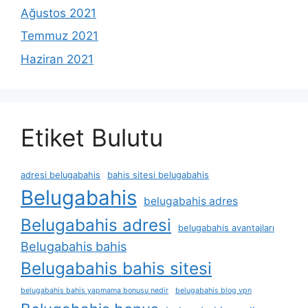
Ağustos 2021
Temmuz 2021
Haziran 2021
Etiket Bulutu
adresi belugabahis
bahis sitesi belugabahis
Belugabahis
belugabahis adres
Belugabahis adresi
belugabahis avantajları
Belugabahis bahis
Belugabahis bahis sitesi
belugabahis bahis yapmama bonusu nedir
belugabahis blog vpn