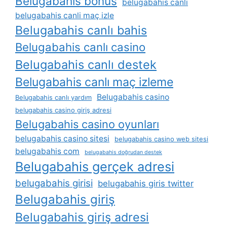
Belugabahis bonus
belugabahis canli
belugabahis canli maç izle
Belugabahis canlı bahis
Belugabahis canlı casino
Belugabahis canlı destek
Belugabahis canlı maç izleme
Belugabahis casino
Belugabahis canlı yardım
belugabahis casino giriş adresi
Belugabahis casino oyunları
belugabahis casino sitesi
belugabahis casino web sitesi
belugabahis com
belugabahis doğrudan destek
Belugabahis gerçek adresi
belugabahis girisi
belugabahis giris twitter
Belugabahis giriş
Belugabahis giriş adresi