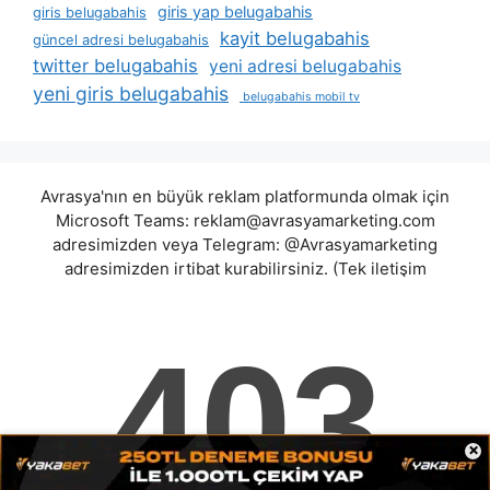
giris yap belugabahis
giris belugabahis
kayit belugabahis
güncel adresi belugabahis
twitter belugabahis
yeni adresi belugabahis
yeni giris belugabahis
belugabahis mobil tv
Avrasya'nın en büyük reklam platformunda olmak için
Microsoft Teams:
reklam@avrasyamarketing.com
adresimizden veya Telegram: @Avrasyamarketing
adresimizden irtibat kurabilirsiniz. (Tek iletişim
adreslerimiz teams / telegram ve mail adresimizdir.
Harici hiçbir iletişim adresimiz bulunmamaktadır.
Lütfen itibar etmeyiniz.) Türkiye yasalarına göre 7258
sayılı kanun uyarınca yasa dışı bahis oynamanın
cezaları mevcuttur. Şu an bulunduğunuz site hiç bir
şekilde illegal bahis oyunları oynatmıyor ve oynamaya
aracı olmuyordur.
bets60
|
elmacasino
|
ofansifbet
|
×
limosbet
|
adresbet
|
hiperwin
|
citybet
|
bettinho