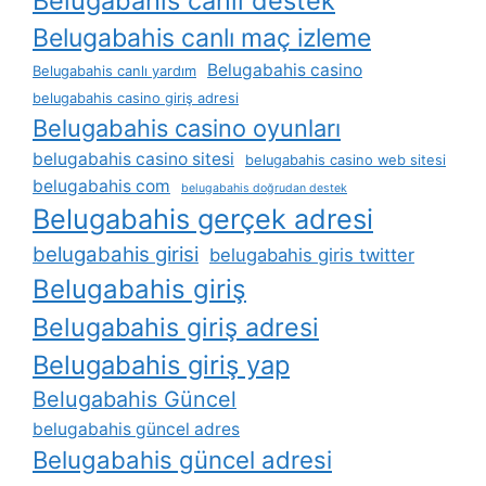
Belugabahis canlı destek
Belugabahis canlı maç izleme
Belugabahis casino
Belugabahis canlı yardım
belugabahis casino giriş adresi
Belugabahis casino oyunları
belugabahis casino sitesi
belugabahis casino web sitesi
belugabahis com
belugabahis doğrudan destek
Belugabahis gerçek adresi
belugabahis girisi
belugabahis giris twitter
Belugabahis giriş
Belugabahis giriş adresi
Belugabahis giriş yap
Belugabahis Güncel
belugabahis güncel adres
Belugabahis güncel adresi