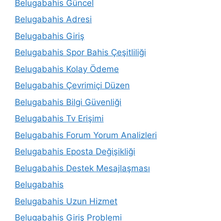
Belugabahis Güncel
Belugabahis Adresi
Belugabahis Giriş
Belugabahis Spor Bahis Çeşitliliği
Belugabahis Kolay Ödeme
Belugabahis Çevrimiçi Düzen
Belugabahis Bilgi Güvenliği
Belugabahis Tv Erişimi
Belugabahis Forum Yorum Analizleri
Belugabahis Eposta Değişikliği
Belugabahis Destek Mesajlaşması
Belugabahis
Belugabahis Uzun Hizmet
Belugabahis Giriş Problemi