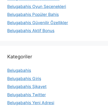
Belugabahis Oyun Seçenekleri
Belugabahis Popüler Bahis
Belugabahis Güvenilir Özellikler
Belugabahis Aktif Bonus
Kategoriler
Belugabahis
Belugabahis Giriş
Belugabahis Şikayet
Belugabahis Twitter
Belugabahis Yeni Adresi