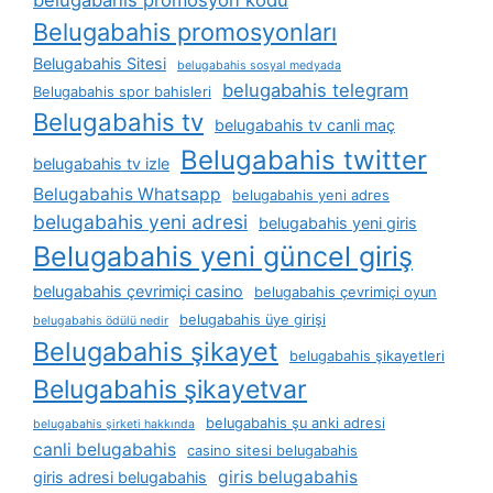
belugabahis promosyon kodu
Belugabahis promosyonları
Belugabahis Sitesi
belugabahis sosyal medyada
belugabahis telegram
Belugabahis spor bahisleri
Belugabahis tv
belugabahis tv canli maç
Belugabahis twitter
belugabahis tv izle
Belugabahis Whatsapp
belugabahis yeni adres
belugabahis yeni adresi
belugabahis yeni giris
Belugabahis yeni güncel giriş
belugabahis çevrimiçi casino
belugabahis çevrimiçi oyun
belugabahis üye girişi
belugabahis ödülü nedir
Belugabahis şikayet
belugabahis şikayetleri
Belugabahis şikayetvar
belugabahis şu anki adresi
belugabahis şirketi hakkında
canli belugabahis
casino sitesi belugabahis
giris belugabahis
giris adresi belugabahis