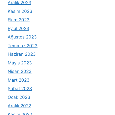
Aralık 2023
Kasım 2023
Ekim 2023
Eylül 2023
Ağustos 2023
Temmuz 2023
Haziran 2023
Mayıs 2023
Nisan 2023
Mart 2023
Şubat 2023
Ocak 2023
Aralık 2022
Kasım 2022