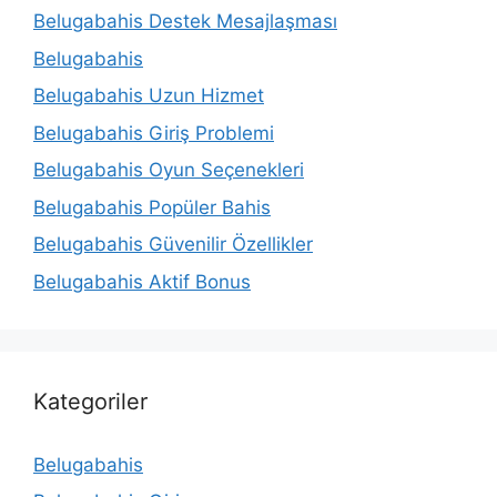
Belugabahis Destek Mesajlaşması
Belugabahis
Belugabahis Uzun Hizmet
Belugabahis Giriş Problemi
Belugabahis Oyun Seçenekleri
Belugabahis Popüler Bahis
Belugabahis Güvenilir Özellikler
Belugabahis Aktif Bonus
Kategoriler
Belugabahis