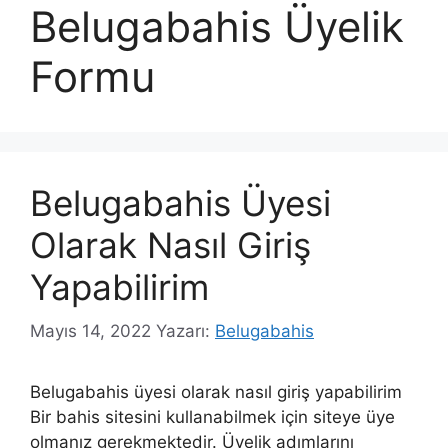
Belugabahis Üyelik
Formu
Belugabahis Üyesi
Olarak Nasıl Giriş
Yapabilirim
Mayıs 14, 2022
Yazarı:
Belugabahis
Belugabahis üyesi olarak nasıl giriş yapabilirim
Bir bahis sitesini kullanabilmek için siteye üye
olmanız gerekmektedir. Üyelik adımlarını