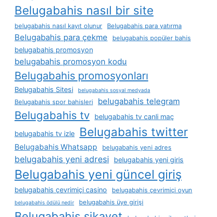
Belugabahis nasıl bir site
belugabahis nasıl kayıt olunur
Belugabahis para yatırma
Belugabahis para çekme
belugabahis popüler bahis
belugabahis promosyon
belugabahis promosyon kodu
Belugabahis promosyonları
Belugabahis Sitesi
belugabahis sosyal medyada
belugabahis telegram
Belugabahis spor bahisleri
Belugabahis tv
belugabahis tv canli maç
Belugabahis twitter
belugabahis tv izle
Belugabahis Whatsapp
belugabahis yeni adres
belugabahis yeni adresi
belugabahis yeni giris
Belugabahis yeni güncel giriş
belugabahis çevrimiçi casino
belugabahis çevrimiçi oyun
belugabahis üye girişi
belugabahis ödülü nedir
Belugabahis şikayet